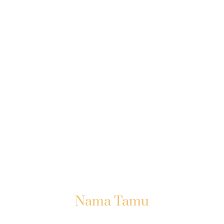
The Weddding Of
Putra & Putri
12.12.2023
Kepada Yth:
Nama Tamu
Di Tempat