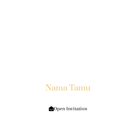
Putra & Putri
12.12.2023
Kepada Yth:
Nama Tamu
Di Tempat
Open Invitation